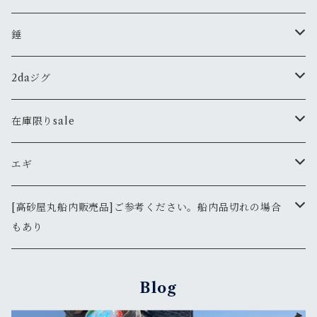
鯛サビキ
ミミイカサビキ
雑貨
メガバス
ジグ
錘
高砂屋チョクリ
その他
ステッカー
タコーレソフト
ARMS
メバル
ジャッカル
2daジグ
錘
のませ仕掛け
Tシャツ
ÐーCLOW
タングステン
太刀魚
バスター
在庫限りsale
鉛
130ｇ
その他
バスターX
鯛ラバ
エギ
165ｇ
190ｇ
クログチ
ボンバー
エギ
DARTMAX
[高砂屋丸船内販売品]ご参考ください。船内品切れの場合
もあり
200ｇ
190ｇＳＰホロ
245ｇ
DAIWA
2.5号
その他
ルアー
FLASHMAX
鯛ラバ
130ｇＳＰホロ
Blog
245ｇＳＰホロ
SHIMANO
ダイワ
2.5号
エギマル天空エンプティ
タチウオ便