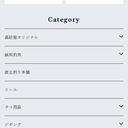
Category
高砂屋オリジナル
鯛
誠和釣具
鯛ラバ 遊漁船シリーズ（カーリー）
タコ
竿
波止釣り本舗
鯛ラバ 白雪姫シリーズ（ストレート）
タコノック
青物
仕掛け
リール
鯛ラバ アラジン６シリーズ（シングルカーリー）
タコほいほい
針
鳴門サビキ
ふぐ
タコ用品
針
タコノック２
明石青物チョクリ
鳴門アジ仕掛
カワハギ
スッテ
ジギング