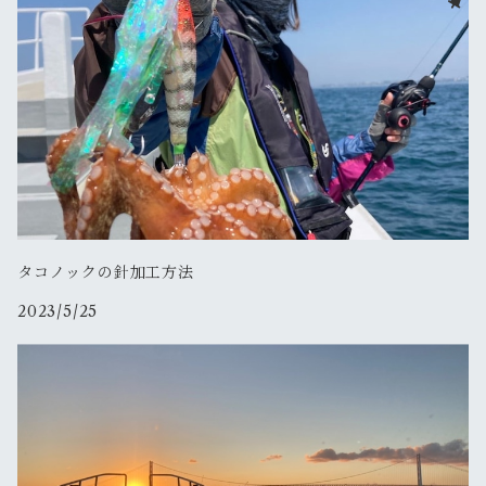
165ｇＳＰホロ
YAMASHITA
2.5号
ヤマシタ
タコ便
200ｇＳＰホロ
3.5号
バンガード・ジャパン
鯛サビキ便
2.5号
2.5号
シマノ
クログチ便
クリンチフラッシュブーストラトル
ジャッカル
カワハギ便
タコノックの針加工方法
クリンチフラッシュブースト
ゲキダキドロッパードリフト
飛猿
2023/5/25
青物ビッグベイトのませ便
スイスイドロッパー2.5号
ゲキダキドロッパー
タコマスターフラッシュブーストスッテL
ゲキダキTR