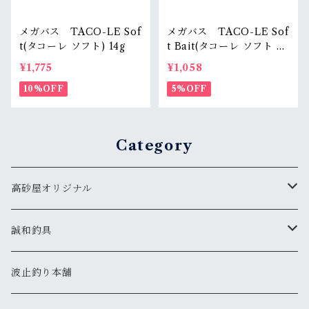
メガバス TACO-LE Sof
メガバス TACO-LE Sof
t(タコーレ ソフト) 14g
t Bait(タコーレ ソフト ベ
イト)
¥1,775
¥1,058
10%OFF
5%OFF
Category
高砂屋オリジナル
鯛
誠和釣具
鯛ラバ 遊漁船シリーズ（カーリー）
タコ
竿
波止釣り本舗
鯛ラバ 白雪姫シリーズ（ストレート）