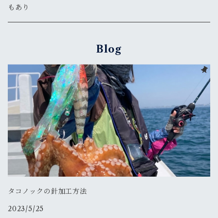
もあり
200ｇ
190ｇＳＰホロ
245ｇ
DAIWA
2.5号
その他
ルアー
FLASHMAX
鯛ラバ
130ｇＳＰホロ
Blog
245ｇＳＰホロ
SHIMANO
ダイワ
2.5号
エギマル天空エンプティ
タチウオ便
165ｇＳＰホロ
YAMASHITA
2.5号
ヤマシタ
タコ便
200ｇＳＰホロ
3.5号
バンガード・ジャパン
鯛サビキ便
2.5号
2.5号
シマノ
クログチ便
クリンチフラッシュブーストラトル
ジャッカル
カワハギ便
タコノックの針加工方法
クリンチフラッシュブースト
ゲキダキドロッパードリフト
2023/5/25
青物ビッグベイトのませ便