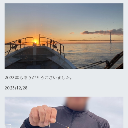
スイスイドロッパー2.5号
ゲキダキドロッパー
タコマスターフラッシュブーストスッテL
ゲキダキTR
2023年もありがとうございました。
2023/12/28