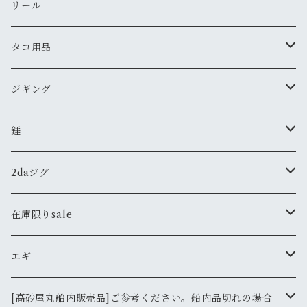
タコノック
青物
仕掛け
リール
鯛ラバ アラジン６シリーズ（シングルカーリー）
タコほいほい
針
鳴門サビキ
ふぐ
タコ用品
針
タコノック２
明石青物チョクリ
鳴門アジ仕掛
カワハギ
スッテ
ジギング
鯛サビキ
ミミイカサビキ
雑貨
メガバス
ジグ
錘
高砂屋チョクリ
その他
ステッカー
タコーレソフト
ARMS
メバル
ジャッカル
2daジグ
錘
のませ仕掛け
Tシャツ
ÐーCLOW
タングステン
太刀魚
バスター
在庫限りsale
鉛
130ｇ
その他
バスターX
鯛ラバ
エギ
165ｇ
190ｇ
クログチ
ボンバー
エギ
DARTMAX
[高砂屋丸船内販売品]ご参考ください。船内品切れの場合