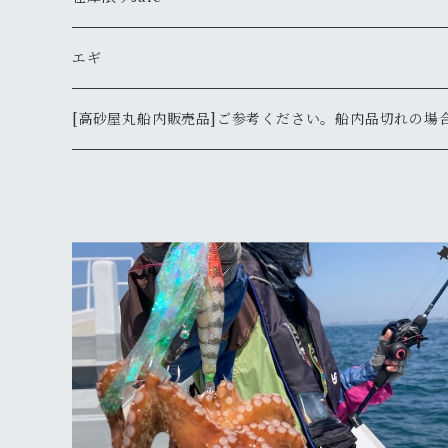
鉛
130ｇ
その他
バスターX
鯛ラバ
エギ
165ｇ
190ｇ
クログチ
ボンバー
エギ
DARTMAX
[高砂屋丸船内販売品]ご参考ください。船内品切れの場
200ｇ
190ｇＳＰホロ
245ｇ
DAIWA
2.5号
その他
ルアー
FLASHMAX
鯛ラバ
130ｇＳＰホロ
245ｇＳＰホロ
SHIMANO
ダイワ
2.5号
エギマル天空エンプティ
タチウオ便
165ｇＳＰホロ
YAMASHITA
2.5号
ヤマシタ
タコ便
200ｇＳＰホロ
3.5号
バンガード・ジャパン
鯛サビキ便
2.5号
2.5号
シマノ
クログチ便