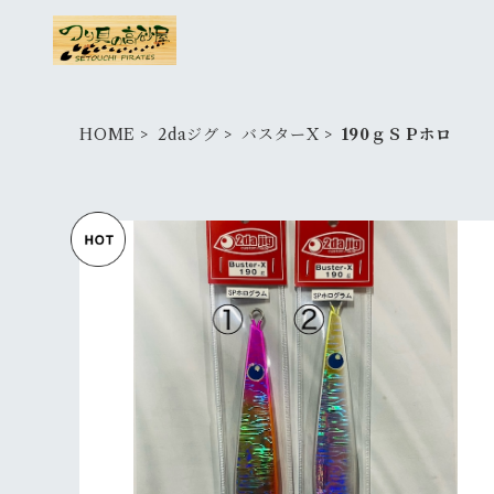
HOME
2daジグ
バスターX
190ｇＳＰホロ