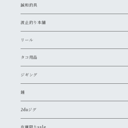
鯛
誠和釣具
鯛ラバ 遊漁船シリーズ（カーリー）
タコ
竿
波止釣り本舗
鯛ラバ 白雪姫シリーズ（ストレート）
タコノック
青物
仕掛け
リール
鯛ラバ アラジン６シリーズ（シングルカーリー）
タコほいほい
針
鳴門サビキ
ふぐ
タコ用品
針
タコノック２
明石青物チョクリ
鳴門アジ仕掛
カワハギ
スッテ
ジギング
鯛サビキ
ミミイカサビキ
雑貨
メガバス
ジグ
錘
高砂屋チョクリ
その他
ステッカー
タコーレソフト
ARMS
メバル
ジャッカル
2daジグ
錘
のませ仕掛け
Tシャツ
ÐーCLOW
タングステン
太刀魚
バスター
在庫限りsale