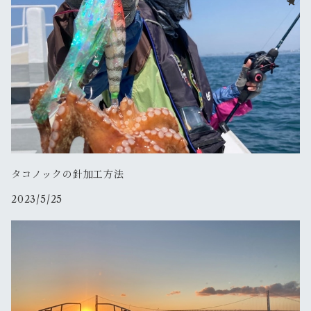
165ｇＳＰホロ
YAMASHITA
2.5号
ヤマシタ
タコ便
200ｇＳＰホロ
3.5号
バンガード・ジャパン
鯛サビキ便
2.5号
2.5号
シマノ
クログチ便
クリンチフラッシュブーストラトル
ジャッカル
カワハギ便
タコノックの針加工方法
クリンチフラッシュブースト
ゲキダキドロッパードリフト
飛猿
2023/5/25
青物ビッグベイトのませ便
スイスイドロッパー2.5号
ゲキダキドロッパー
タコマスターフラッシュブーストスッテL
ゲキダキTR