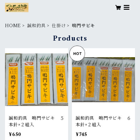
HOME
誠和釣具
仕掛け
鳴門サビキ
Products
誠和釣具 鳴門サビキ ５
誠和釣具 鳴門サビキ ６
本針×２組入
本針×２組入
¥650
¥745