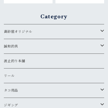
Category
高砂屋オリジナル
鯛
誠和釣具
鯛ラバ 遊漁船シリーズ（カーリー）
タコ
竿
波止釣り本舗
鯛ラバ 白雪姫シリーズ（ストレート）
タコノック
青物
仕掛け
リール
鯛ラバ アラジン６シリーズ（シングルカーリー）
タコほいほい
針
鳴門サビキ
ふぐ
タコ用品
針
タコノック２
明石青物チョクリ
鳴門アジ仕掛
カワハギ
スッテ
ジギング