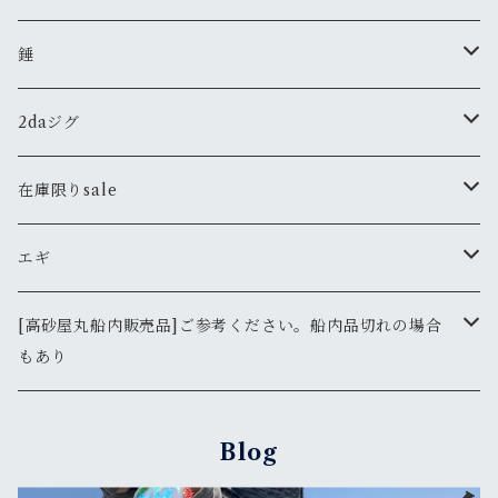
鯛サビキ
ミミイカサビキ
雑貨
メガバス
ジグ
錘
高砂屋チョクリ
その他
ステッカー
タコーレソフト
ARMS
メバル
ジャッカル
2daジグ
錘
のませ仕掛け
Tシャツ
ÐーCLOW
タングステン
太刀魚
バスター
在庫限りsale
鉛
130ｇ
その他
バスターX
鯛ラバ
エギ
165ｇ
190ｇ
クログチ
ボンバー
エギ
DARTMAX
[高砂屋丸船内販売品]ご参考ください。船内品切れの場合
もあり
200ｇ
190ｇＳＰホロ
245ｇ
DAIWA
2.5号
その他
ルアー
FLASHMAX
鯛ラバ
130ｇＳＰホロ
Blog
245ｇＳＰホロ
SHIMANO
ダイワ
2.5号
エギマル天空エンプティ
タチウオ便