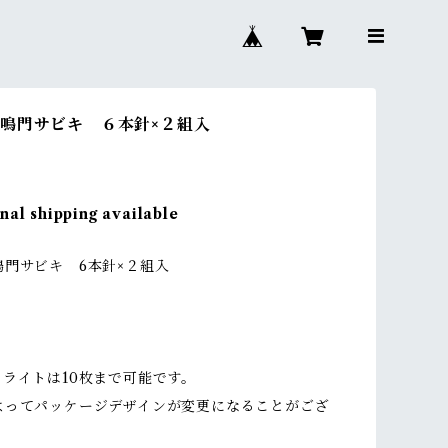
鳴門サビキ ６本針×２組入
nal shipping available
鳴門サビキ 6本針×２組入
クライトは10枚まで可能です。
よってパッケージデザインが変更になることがござ