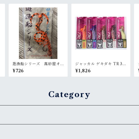
ｯ
遊漁船シリーズ 高砂屋オ
ジャッカル ゲキダキ TR 3.5
リジナル鯛ラバ (カーリー)
号 エギ(エギング)
¥726
¥1,826
オレンジゼブラ
Category