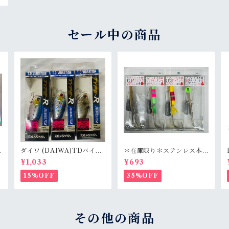
セール中の商品
ダイワ (DAIWA)TDバイ
＊在庫限り＊ステンレス本
ブ タイプＲ シーバスチ
舗 タコテンヤ
¥1,033
¥693
ューン ７２Ｓ
15%OFF
35%OFF
その他の商品