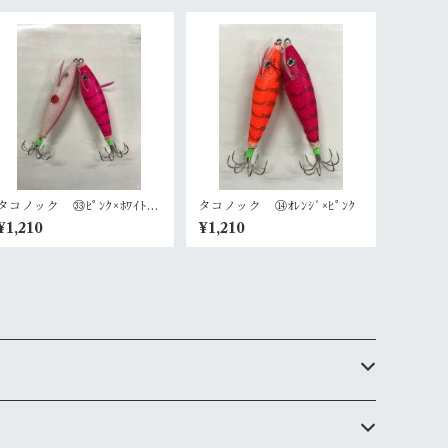
タコノック ㉝ﾋﾟﾝｸ×ﾎﾜｲﾄ
タコノック ⑭ｵﾚﾝｼﾞ×ﾋﾟﾝｸ
（左右非対称）
¥1,210
¥1,210