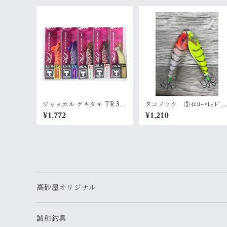
ジャッカル ゲキダキ TR 3.0
タコノック ⑤ｲｴﾛｰ×ﾚｯﾄﾞﾍ
号 エギ(エギング)
ﾄﾞﾎﾜｲﾄ
¥1,772
¥1,210
高砂屋オリジナル
鯛
誠和釣具