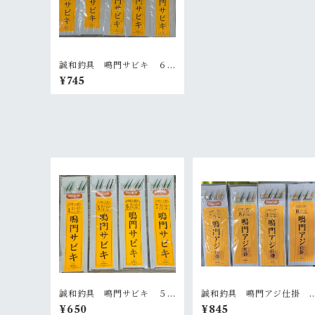
誠和釣具 鳴門サビキ ６
本針×２組入
¥745
誠和釣具 鳴門サビキ ５
誠和釣具 鳴門アジ仕掛
本針×２組入
６本針×２組入
¥650
¥845