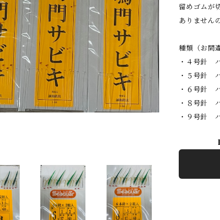
留めゴムが
ありません
種類（お間
・４号針 ハ
・５号針 ハ
・６号針 ハ
・８号針 ハ
・９号針 ハ