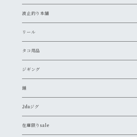
鯛ラバ 遊漁船シリーズ（カーリー）
タコ
竿
波止釣り本舗
鯛ラバ 白雪姫シリーズ（ストレート）
タコノック
青物
仕掛け
リール
鯛ラバ アラジン６シリーズ（シングルカーリー）
タコほいほい
針
鳴門サビキ
ふぐ
タコ用品
針
タコノック２
明石青物チョクリ
鳴門アジ仕掛
カワハギ
スッテ
ジギング
鯛サビキ
ミミイカサビキ
雑貨
メガバス
ジグ
錘
高砂屋チョクリ
その他
ステッカー
タコーレソフト
ARMS
メバル
ジャッカル
2daジグ
錘
のませ仕掛け
Tシャツ
ÐーCLOW
タングステン
太刀魚
バスター
在庫限りsale