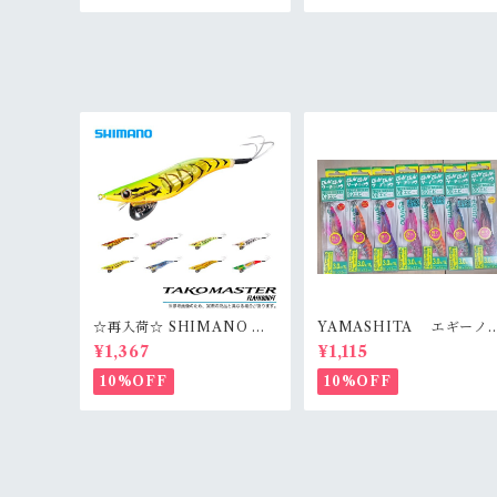
☆再入荷☆ SHIMANO シ
YAMASHITA エギーノ
マノ タコマスターフラッシ
ぴょんぴょんサーチ 3.5
¥1,367
¥1,115
ュブースト
号 3.0号 ヤマシタ
10%OFF
10%OFF